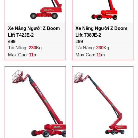
Xe Nâng Người Z Boom
Xe Nâng Người Z Boom
Lift T42JE-2
Lift T38JE-2
₫
99
₫
99
Tải Nâng:
230
Kg
Tải Nâng:
230
Kg
Max Cao:
11
m
Max Cao:
11
m