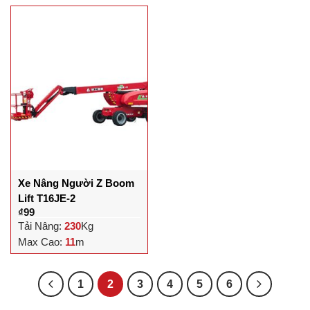
Xe Nâng Người Z Boom
Lift T16JE-2
₫
99
Tải Nâng:
230
Kg
Max Cao:
11
m
1
2
3
4
5
6