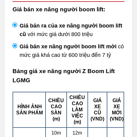
Giá bán xe nâng người boom lift:
Giá bán ra của xe nâng người boom lift
cũ
với mức giá dưới 800 triệu
Giá bán xe nâng người boom lift mới
có
mức giá khá cao từ 600 triệu đến 7 tỷ
Bảng giá xe nâng người Z Boom Lift
LGMG
CHIỀU
CHIỀU
GIÁ
GIÁ
CAO
HÌNH ẢNH
CAO
XE
XE
LÀM
SẢN PHẨM
SÀN
CŨ
MỚI
VIỆC
(m)
(VND)
(VND)
(m)
10m
12m