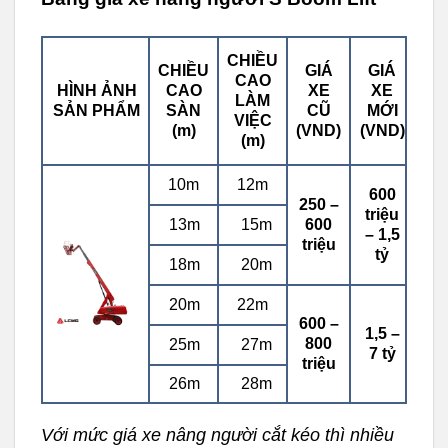
CHIỀU
CHIỀU
GIÁ
GIÁ
CAO
HÌNH ẢNH
CAO
XE
XE
LÀM
SẢN PHẨM
SÀN
CŨ
MỚI
VIỆC
(m)
(VND)
(VND)
(m)
10m
12m
600
250 –
triệu
13m
15m
600
– 1,5
triệu
tỷ
18m
20m
20m
22m
600 –
1,5 –
800
25m
27m
7 tỷ
triệu
26m
28m
Với mức giá xe nâng người cắt kéo thì nhiều