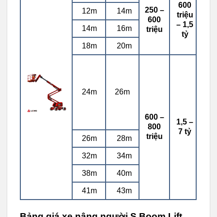
600
250 –
12m
14m
triệu
600
– 1,5
14m
16m
triệu
tỷ
18m
20m
24m
26m
600 –
1,5 –
800
7 tỷ
triệu
26m
28m
32m
34m
38m
40m
41m
43m
Bảng giá xe nâng người S Boom Lift