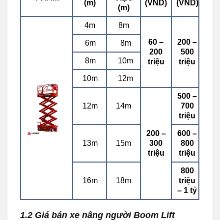
(m)
(VND)
(VND)
(m)
4m
8m
60 –
200 –
6m
8m
200
500
8m
10m
triệu
triệu
10m
12m
500 –
12m
14m
700
triệu
200 –
600 –
13m
15m
300
800
triệu
triệu
800
16m
18m
triệu
– 1 tỷ
1.2 Giá bán xe nâng người Boom Lift