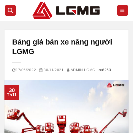
Skip
to
content
Bảng giá bán xe nâng người
LGMG
17/05/2022
30/11/2021
ADMIN LGMG
6253
30
Th11