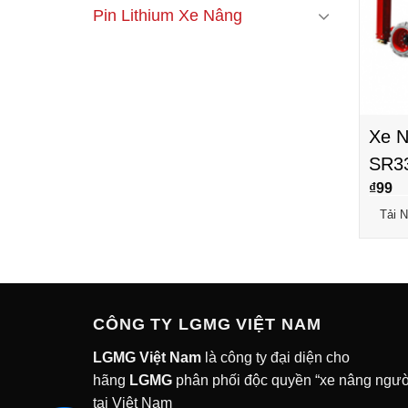
Pin Lithium Xe Nâng
Xe N
SR3
₫
99
Tải 
CÔNG TY LGMG VIỆT NAM
LGMG Việt Nam
là công ty đại diện cho
hãng
LGMG
phân phối độc quyền “xe nâng ngườ
tại Việt Nam