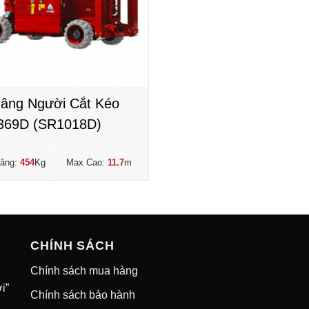
âng Người Cắt Kéo
369D (SR1018D)
Nâng:
454
Kg
Max Cao:
11.7
m
CHÍNH SÁCH
Chính sách mua hàng
i”
Chính sách bảo hành