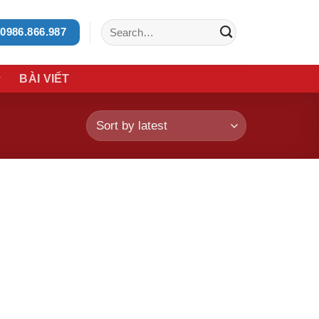
Search
0986.866.987
for:
BÀI VIẾT