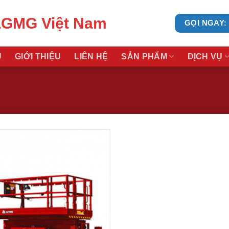
LGMG Việt Nam
GỌI NGAY: 
Ủ
GIỚI THIỆU
LIÊN HỆ
SẢN PHẨM
DỊCH VỤ