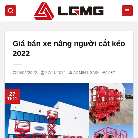
Skip
to
content
Giá bán xe nâng người cắt kéo
2022
25/04/2022
27/11/2021
ADMIN LGMG
1587
27
Th11