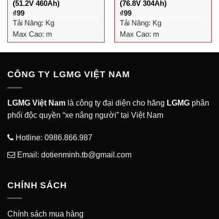
(51.2V 460Ah)
(76.8V 304Ah)
₫
99
₫
99
Tải Nâng:
Kg
Tải Nâng:
Kg
Max Cao:
m
Max Cao:
m
CÔNG TY LGMG VIỆT NAM
LGMG Việt Nam
là công ty đại diện cho hãng
LGMG
phân
phối độc quyền “xe nâng người” tại Việt Nam
Hotline:
0986.866.987
Email: dotienminh.tb@gmail.com
CHÍNH SÁCH
Chính sách mua hàng