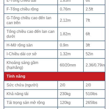
E-Tổng chiều dài
1.83m
6ft
F-Tổng chiều rộng
0.76m
2.5ft
G-Tổng chiều cao đến lan
2.12m
7ft
can trên
Tổng chiều cao đến lan can
1.82m
6ft
dưới
H-Mở rộng sàn
0.9m
3ft
I-Chiều dài cơ sở
1.32m
52in
Khoảng sáng gầm
60/20mm
2.36/0.79in
(hạ/nâng)
Tính năng
Sức chứa (người)
2/0
2/0
Khả năng tải
230kg
510lbs
Tải trọng sàn mở rộng
120kg
265lbs