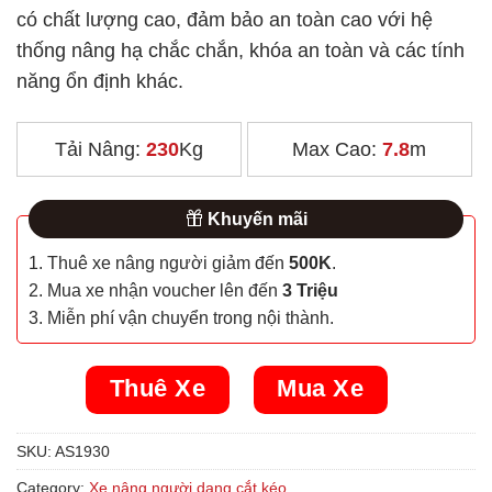
có chất lượng cao, đảm bảo an toàn cao với hệ
thống nâng hạ chắc chắn, khóa an toàn và các tính
năng ổn định khác.
Tải Nâng:
230
Kg
Max Cao:
7.8
m
Khuyến mãi
1. Thuê xe nâng người giảm đến
500K
.
2. Mua xe nhận voucher lên đến
3 Triệu
3. Miễn phí vận chuyển trong nội thành.
Thuê Xe
Mua Xe
SKU:
AS1930
Category:
Xe nâng người dạng cắt kéo