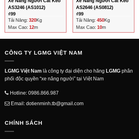
Xe Nâng Người Cắt Kéo
Xe Nâng Người Cắt Kéo
AS3246 (AS1012)
AS2646 (AS0812)
₫
99
₫
99
Tải Nâng:
320
Kg
Tải Nâng:
450
Kg
Max Cao:
12
m
Max Cao:
10
m
CÔNG TY LGMG VIỆT NAM
LGMG Việt Nam
là công ty đại diện cho hãng
LGMG
phân
phối độc quyền “xe nâng người” tại Việt Nam
Hotline:
0986.866.987
Email: dotienminh.tb@gmail.com
CHÍNH SÁCH