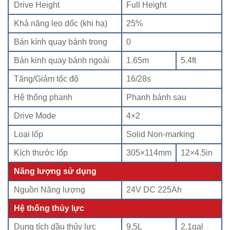
Drive Height
Full Height
Khả năng leo dốc (khi hạ)
25%
Bán kính quay bánh trong
0
Bán kinh quay bánh ngoài
1.65m
5.4ft
Tăng/Giảm tốc độ
16/28s
Hệ thống phanh
Phanh bánh sau
Drive Mode
4×2
Loại lốp
Solid Non-marking
Kích thước lốp
305×114mm
12×4.5in
Năng lượng sử dụng
Nguồn Năng lượng
24V DC 225Ah
Hệ thống thủy lực
Dung tích dầu thủy lực
9.5L
2.1gal