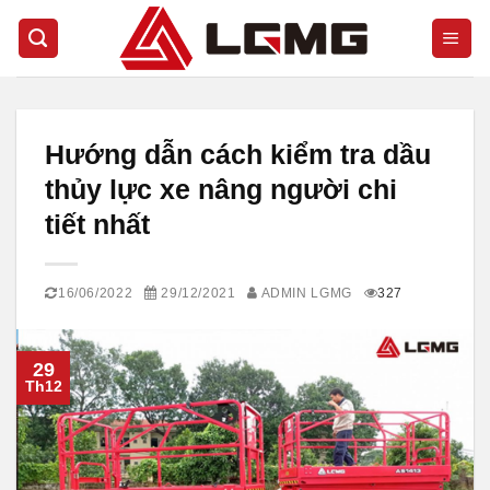
Skip
to
content
Hướng dẫn cách kiểm tra dầu
thủy lực xe nâng người chi
tiết nhất
16/06/2022
29/12/2021
ADMIN LGMG
327
29
Th12