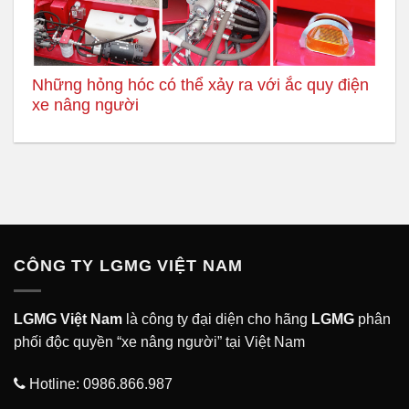
Những hỏng hóc có thể xảy ra với ắc quy điện
xe nâng người
CÔNG TY LGMG VIỆT NAM
LGMG Việt Nam
là công ty đại diện cho hãng
LGMG
phân
phối độc quyền “xe nâng người” tại Việt Nam
Hotline:
0986.866.987