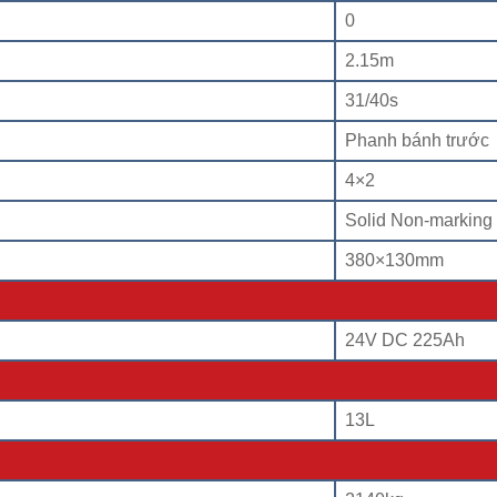
0
2.15m
31/40s
Phanh bánh trước
4×2
Solid Non-marking
380×130mm
24V DC 225Ah
13L