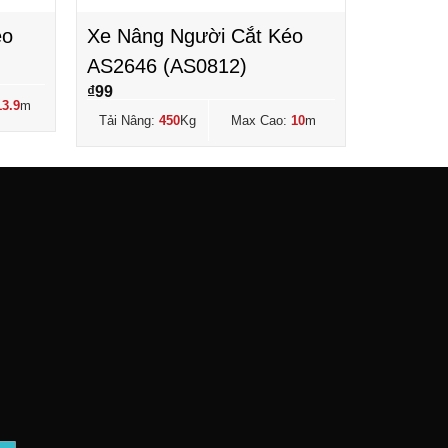
éo
Xe Nâng Người Cắt Kéo
AS2646 (AS0812)
₫
99
13.9
m
Tải Nâng:
450
Kg
Max Cao:
10
m