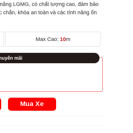
 nâng LGMG, có chất lượng cao, đảm bảo
c chắn, khóa an toàn và các tính năng ổn
Max Cao:
10
m
uyến mãi
Mua Xe