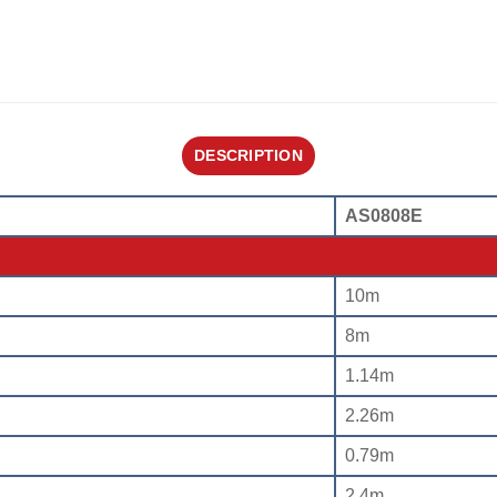
DESCRIPTION
AS0808E
10m
8m
1.14m
2.26m
0.79m
2.4m