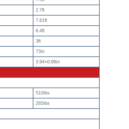
2.7ft
7.61ft
6.4ft
3ft
73in
3.94×0.98in
510lbs
265lbs