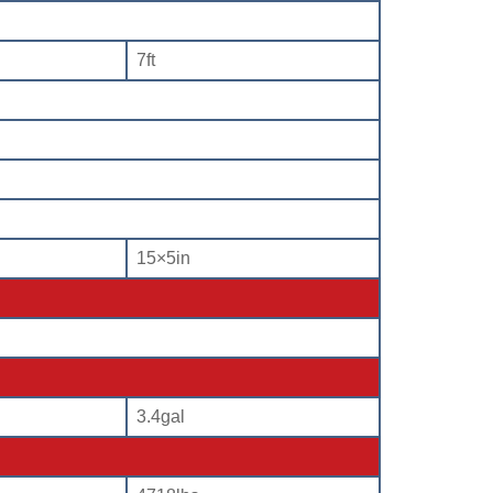
7ft
15×5in
3.4gal