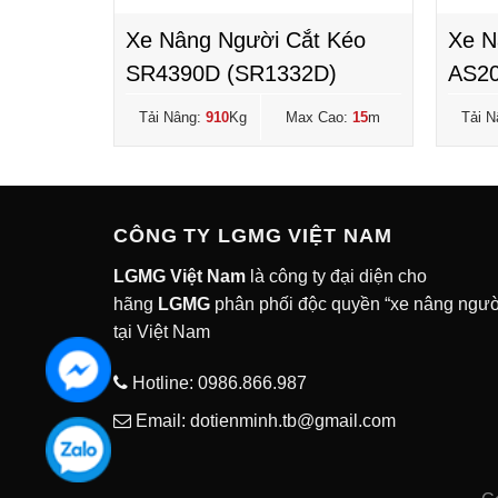
 Kéo
Xe Nâng Người Cắt Kéo
Xe N
SR4390D (SR1332D)
AS20
Cao:
7.9
m
Tải Nâng:
910
Kg
Max Cao:
15
m
Tải N
CÔNG TY LGMG VIỆT NAM
LGMG Việt Nam
là công ty đại diện cho
hãng
LGMG
phân phối độc quyền “xe nâng ngườ
tại Việt Nam
Hotline:
0986.866.987
Email: dotienminh.tb@gmail.com