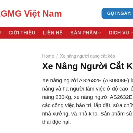
LGMG Việt Nam
GỌI NGAY: 
Ủ
GIỚI THIỆU
LIÊN HỆ
SẢN PHẨM
DỊCH VỤ
Home
/
Xe nâng người dạng cắt kéo
Xe Nâng Người Cắt 
Xe nâng người AS2632E (AS0808E) là 
nâng và hạ người làm việc ở độ cao lớ
nâng 230Kg, xe nâng người AS2632E
các công việc bảo trì, lắp đặt, sửa chữ
nhà xưởng, và nhà kho. Sản phẩm sử d
thải độc hại.