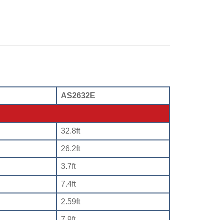
AS2632E
32.8ft
26.2ft
3.7ft
7.4ft
2.59ft
7.9ft