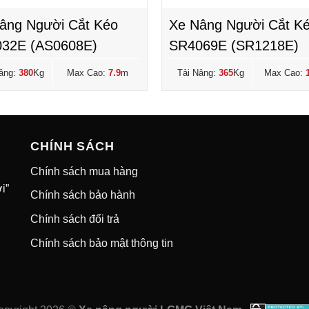
âng Người Cắt Kéo
Xe Nâng Người Cắt K
32E (AS0608E)
SR4069E (SR1218E)
âng:
380
Kg
Max Cao:
7.9
m
Tải Nâng:
365
Kg
Max Cao:
CHÍNH SÁCH
Chính sách mua hàng
i”
Chính sách bảo hành
Chính sách đổi trả
Chính sách bảo mật thông tin