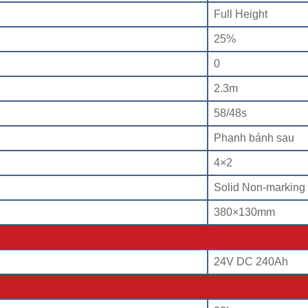
Full Height
25%
0
2.3m
58/48s
Phanh bánh sau
4×2
Solid Non-marking
380×130mm
24V DC 240Ah