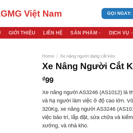
LGMG Việt Nam
GỌI NGAY: 
Ủ
GIỚI THIỆU
LIÊN HỆ
SẢN PHẨM
DỊCH VỤ
Home
/
Xe nâng người dạng cắt kéo
Xe Nâng Người Cắt K
₫
99
Xe nâng người AS3246 (AS1012) là thi
và hạ người làm việc ở độ cao lớn. Vớ
320Kg, xe nâng người AS3246 (AS101
việc bảo trì, lắp đặt, sửa chữa và kiểm
xưởng, và nhà kho.