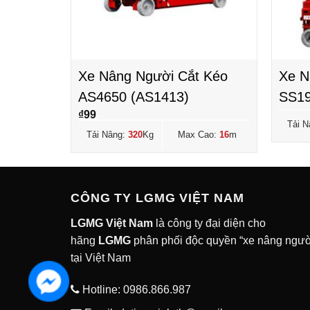
 Kéo
Xe Nâng Người Cắt Kéo
Xe N
WE)
AS4650 (AS1413)
SS19
₫
99
Cao:
7.8
m
Tải N
Tải Nâng:
320
Kg
Max Cao:
16
m
CÔNG TY LGMG VIỆT NAM
LGMG Việt Nam
là công ty đại diện cho
hãng
LGMG
phân phối độc quyền “xe nâng ngườ
tại Việt Nam
Hotline:
0986.866.987