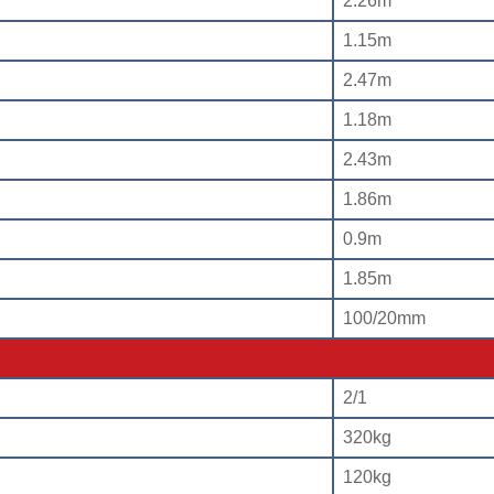
2.26m
1.15m
2.47m
1.18m
2.43m
1.86m
0.9m
1.85m
100/20mm
2/1
320kg
120kg