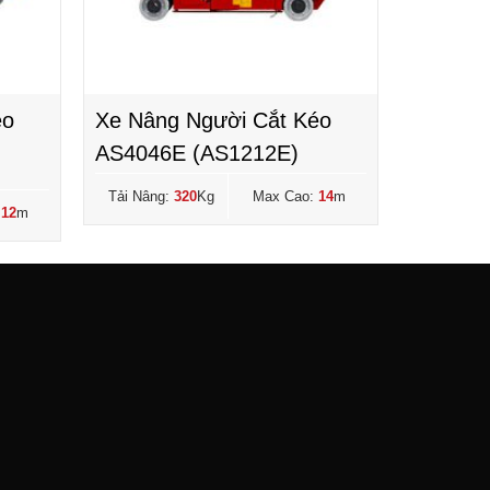
éo
Xe Nâng Người Cắt Kéo
AS4046E (AS1212E)
Tải Nâng:
320
Kg
Max Cao:
14
m
:
12
m