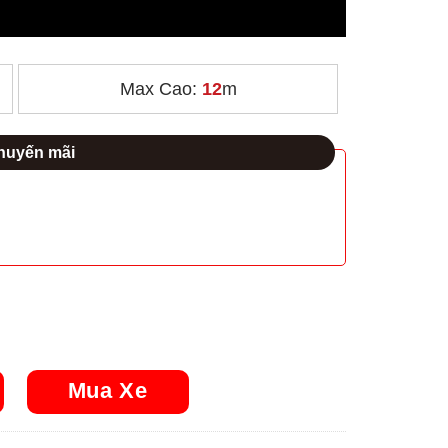
Max Cao:
12
m
uyến mãi
) quantity
Mua Xe