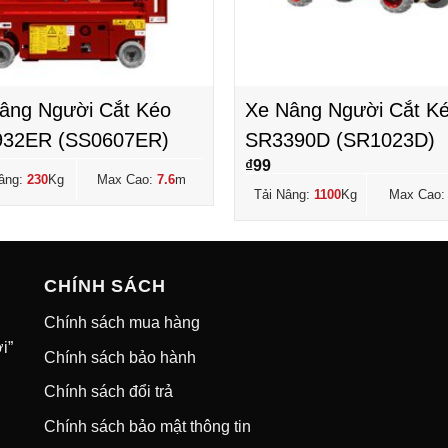
âng Người Cắt Kéo
Xe Nâng Người Cắt K
32ER (SS0607ER)
SR3390D (SR1023D)
₫
99
âng:
230
Kg
Max Cao:
7.6
m
Tải Nâng:
1100
Kg
Max Cao
CHÍNH SÁCH
Chính sách mua hàng
i”
Chính sách bảo hành
Chính sách đổi trả
Chính sách bảo mật thông tin