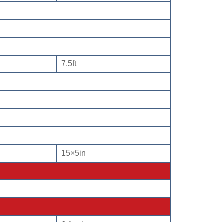
7.5ft
15×5in