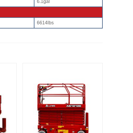
6.1gal
6614lbs