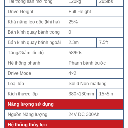
Tải trọng sàn mở rộng
120kg
265lbs
Drive Height
Full Height
Khả năng leo dốc (khi hạ)
25%
Bán kính quay bánh trong
0
Bán kinh quay bánh ngoài
2.3m
7.5ft
Tăng/Giảm tốc độ
58/60s
Hệ thống phanh
Phanh bánh trước
Drive Mode
4×2
Loại lốp
Solid Non-marking
Kích thước lốp
380×130mm
15×5in
Năng lượng sử dụng
Nguồn Năng lượng
24V DC 300Ah
Hệ thống thủy lực