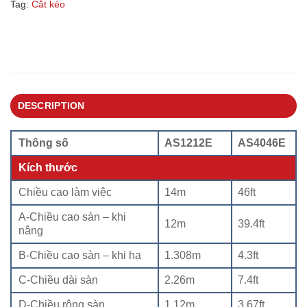
Tag:
Cắt kéo
DESCRIPTION
Thông số
AS1212E
AS4046E
Kích thước
Chiều cao làm việc
14m
46ft
A-Chiều cao sàn – khi
12m
39.4ft
nâng
B-Chiều cao sàn – khi hạ
1.308m
4.3ft
C-Chiều dài sàn
2.26m
7.4ft
D-Chiều rộng sàn
1.12m
3.67ft