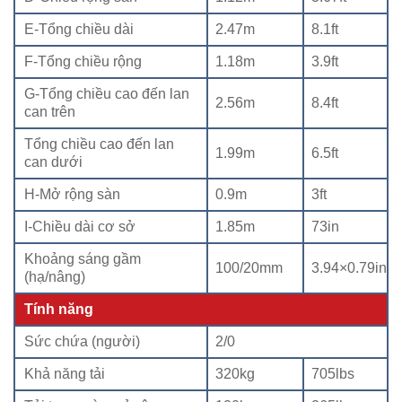
E-Tổng chiều dài
2.47m
8.1ft
F-Tổng chiều rộng
1.18m
3.9ft
G-Tổng chiều cao đến lan
2.56m
8.4ft
can trên
Tổng chiều cao đến lan
1.99m
6.5ft
can dưới
H-Mở rộng sàn
0.9m
3ft
I-Chiều dài cơ sở
1.85m
73in
Khoảng sáng gầm
100/20mm
3.94×0.79in
(hạ/nâng)
Tính năng
Sức chứa (người)
2/0
Khả năng tải
320kg
705lbs