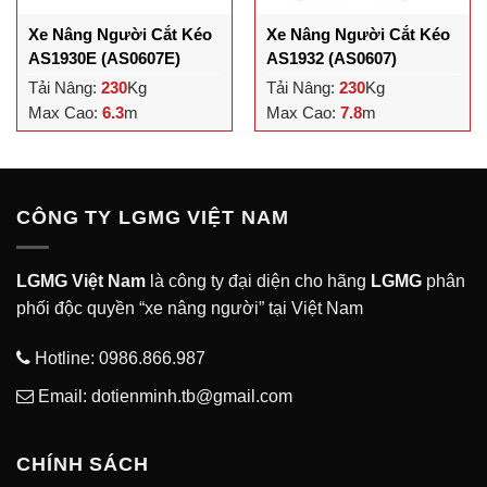
Xe Nâng Người Cắt Kéo
Xe Nâng Người Cắt Kéo
AS1930E (AS0607E)
AS1932 (AS0607)
Tải Nâng:
230
Kg
Tải Nâng:
230
Kg
Max Cao:
6.3
m
Max Cao:
7.8
m
CÔNG TY LGMG VIỆT NAM
LGMG Việt Nam
là công ty đại diện cho hãng
LGMG
phân
phối độc quyền “xe nâng người” tại Việt Nam
Hotline:
0986.866.987
Email: dotienminh.tb@gmail.com
CHÍNH SÁCH