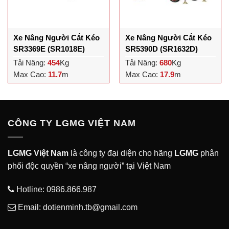
Xe Nâng Người Cắt Kéo
Xe Nâng Người Cắt Kéo
SR3369E (SR1018E)
SR5390D (SR1632D)
Tải Nâng:
454
Kg
Tải Nâng:
680
Kg
Max Cao:
11.7
m
Max Cao:
17.9
m
CÔNG TY LGMG VIỆT NAM
LGMG Việt Nam
là công ty đại diện cho hãng
LGMG
phân
phối độc quyền “xe nâng người” tại Việt Nam
Hotline:
0986.866.987
Email: dotienminh.tb@gmail.com