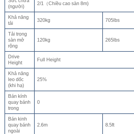
Sức chứa
2/1（Chiều cao sàn 8m)
(người)
Khả năng
320kg
705lbs
tải
Tải trọng
sàn mở
120kg
265lbs
rộng
Drive
Full Height
Height
Khả năng
leo dốc
25%
(khi hạ)
Bán kính
quay bánh
0
trong
Bán kinh
quay bánh
2.6m
8.5ft
ngoài