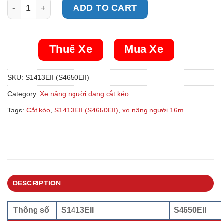
Xe Nâng Người Cắt Kéo S1413EII (S4650EII) quantity
ADD TO CART
Thuê Xe
Mua Xe
SKU:
S1413EII (S4650EII)
Category:
Xe nâng người dạng cắt kéo
Tags:
Cắt kéo
,
S1413EII (S4650EII)
,
xe nâng người 16m
DESCRIPTION
Thông số
S1413EII
S4650EII