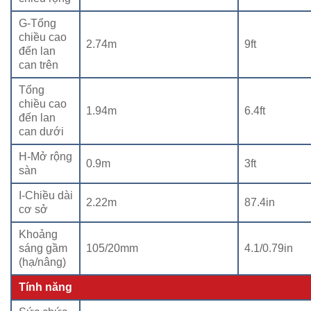
G-Tổng
chiều cao
2.74m
9ft
đến lan
can trên
Tổng
chiều cao
1.94m
6.4ft
đến lan
can dưới
H-Mở rộng
0.9m
3ft
sàn
I-Chiều dài
2.22m
87.4in
cơ sở
Khoảng
sáng gầm
105/20mm
4.1/0.79in
(hạ/nâng)
Tính năng