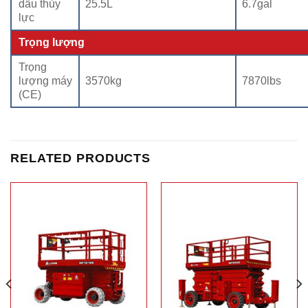
dầu thủy
25.5L
6.7gal
lực
Trọng lượng
Trọng
lượng máy
3570kg
7870lbs
(CE)
RELATED PRODUCTS