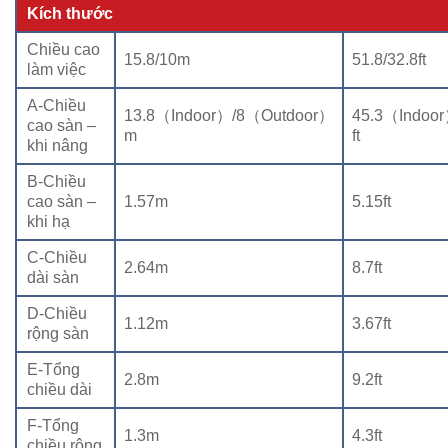
Kích thước
Chiều cao
15.8/10m
51.8/32.8ft
làm việc
A-Chiều
13.8（Indoor）/8（Outdoor）
45.3（Indoo
cao sàn –
m
ft
khi nâng
B-Chiều
cao sàn –
1.57m
5.15ft
khi hạ
C-Chiều
2.64m
8.7ft
dài sàn
D-Chiều
1.12m
3.67ft
rộng sàn
E-Tổng
2.8m
9.2ft
chiều dài
F-Tổng
1.3m
4.3ft
chiều rộng