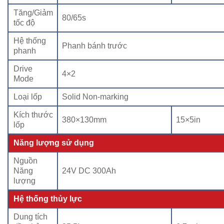
Tăng/Giảm
80/65s
tốc độ
Hệ thống
Phanh bánh trước
phanh
Drive
4×2
Mode
Loại lốp
Solid Non-marking
Kích thước
380×130mm
15×5in
lốp
Năng lượng sử dụng
Nguồn
Năng
24V DC 300Ah
lượng
Hệ thống thủy lực
Dung tích